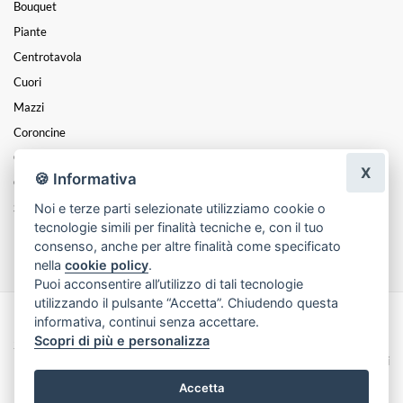
Bouquet
Piante
Centrotavola
Cuori
Mazzi
Coroncine
Composizioni
X
🍪 Informativa
Cesti
Noi e terze parti selezionate utilizziamo cookie o
San Valentino
tecnologie simili per finalità tecniche e, con il tuo
Funebre
consenso, anche per altre finalità come specificato
nella
cookie policy
.
Puoi acconsentire all’utilizzo di tali tecnologie
utilizzando il pulsante “Accetta”. Chiudendo questa
informativa, continui senza accettare.
Made with
by
Infoser.it
-
Realizzazione Siti ecommerce per Fioristi
- ©
Scopri di più e personalizza
2026
Privacy Policy
Cookie Policy
Termini e Condizioni
Accetta