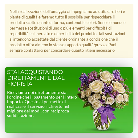
Nella realizzazione dell´omaggio ci impegniamo ad utilizzare fiori e
piante di qualità e faremo tutto il possibile per rispecchiare il
prodotto scelto quanto a forma, contenuti e colori. Sono comunque
permesse sostituzioni di uno o più elementi per difficoltà di
reperibilità sul mercato e deperibilità del prodotto. Tali sostituzioni
si intendono accettate dal cliente ordinante a condizione che il
prodotto offra almeno lo stesso rapporto qualità/prezzo. Puoi
sempre contattarci per concordare quanto ritieni necessario.
STAI ACQUISTANDO
DIRETTAMENTE DAL
FIORISTA
Riceviamo noi direttamente sia
l’ordine che il pagamento per l’intero
importo. Questo ci permette di
realizzare il servizio richiesto nel
migliore dei modi, con reciproca
soddisfazione.