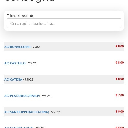
Filtra le località
€ 8,00
ACI BONACCORSI
- 95020
€ 8,00
ACI CASTELLO
- 95021
€ 8,00
ACI CATENA
- 95022
€ 7,00
ACI PLATANI (ACIREALE)
- 95024
€ 9,00
ACI SAN FILIPPO (ACI CATENA)
- 95022
€ 8,00