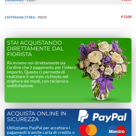
€ 13,00
ZAFFERANA ETNEA
- 95019
STAI ACQUISTANDO
DIRETTAMENTE DAL
FIORISTA
Riceviamo noi direttamente sia
l’ordine che il pagamento per l’intero
importo. Questo ci permette di
realizzare il servizio richiesto nel
migliore dei modi, con reciproca
soddisfazione.
ACQUISTA ONLINE IN
SICUREZZA
Utilizziamo PayPal per accettare i
pagamenti tramite carta di credito o